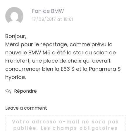
s
Fan de BMW
a
17/09/2017 at 18:01
y
s
Bonjour,
:
Merci pour le reportage, comme prévu la
nouvelle BMW M5 a été la star du salon de
Francfort, une place de choix qui devrait
concurrencer bien la E63 S et la Panamera S
hybride.
Répondre
Leave a comment
L
e
Votre adresse e-mail ne sera pas
a
publiée.
Les champs obligatoires