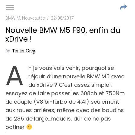
BMW M
,
Nouveautés
22/08/2017
Nouvelle BMW M5 F90, enfin du
xDrive !
by
TontonGreg
A
h je vous vois venir, pourquoi se
réjouir d’une nouvelle BMW M5 avec
du xDrive ? C’est assez simple :
essayez de faire passer les 608ch et 750Nm
de couple (V8 bi-turbo de 4.4l) seulement
aux roues arrières, même avec des boudins
de 285 de large…mouais, dur de ne pas
patiner