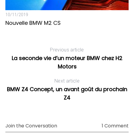
10/11/2019
14
Nouvelle BMW M2 CS
N
Previous article
La seconde vie d’un moteur BMW chez H2
Motors
Next article
BMW Z4 Concept, un avant goût du prochain
Z4
Join the Conversation
1 Comment