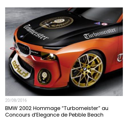
18
B
20/08/2016
BMW 2002 Hommage “Turbomeister” au
Concours d’Elegance de Pebble Beach