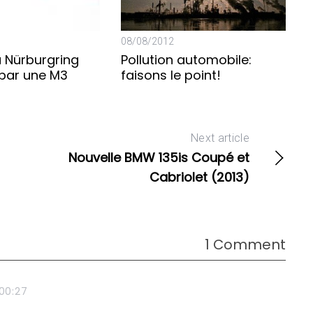
08/08/2012
u Nürburgring
Pollution automobile:
par une M3
faisons le point!
Next article
Nouvelle BMW 135is Coupé et
Cabriolet (2013)
1 Comment
 00:27