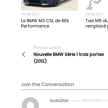
o
r
:
19/08/2012
09/06/2011
La BMW M3 CSL de REIL
Taxi M5 d
Performance
remplacé 
Previous article
Nouvelle BMW Série 1 trois portes
(2012)
Join the Conversation
s
louis2lac
01/03/2014 at
a