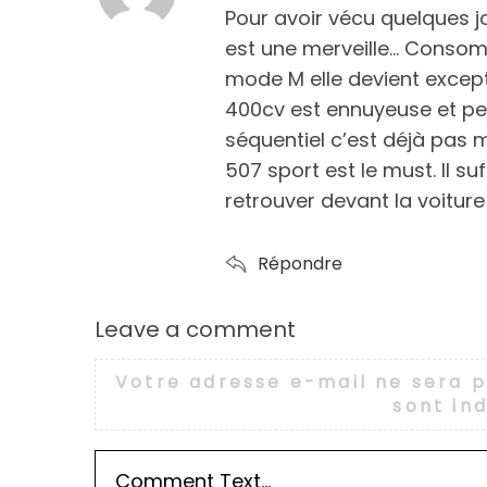
Pour avoir vécu quelques j
y
est une merveille… Consom
s
mode M elle devient except
:
400cv est ennuyeuse et pe
séquentiel c’est déjà pas m
507 sport est le must. Il su
retrouver devant la voitur
Répondre
Leave a comment
L
e
Votre adresse e-mail ne sera p
a
sont in
v
e
a