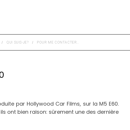
QUI SUIS-JE?
POUR ME CONTACTER…
0
oduite par Hollywood Car Films, sur la M5 E60.
t ils ont bien raison: sûrement une des dernière