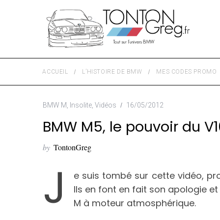
ACCUEIL
L’HISTOIRE DE BMW
MES CODES PROMO
BMW M
,
Insolite
,
Vidéos
16/05/2012
BMW M5, le pouvoir du V1
by
TontonGreg
J
e suis tombé sur cette vidéo, pr
Ils en font en fait son apologie e
M à moteur atmosphérique.