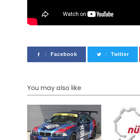
Facebook
Twitter
You may also like
S
e
a
r
c
h
f