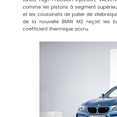
comme les pistons à segment supérieur
et les coussinets de palier de vilebrequ
de la nouvelle BMW M2 reçoit les b
S
coefficient thermique accru.
e
a
r
c
h
f
o
r
: