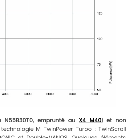
du
N55B30T0, emprunté au
X4 M40i
et non
a technologie M TwinPower Turbo : TwinScroll
ETRONIC et Double-VANOS. Quelques éléments