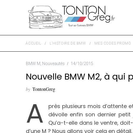
ACCUEIL
L’HISTOIRE DE BMW
MES CODES PROMO
BMW M
,
Nouveautés
14/10/2015
Nouvelle BMW M2, à qui p
by
TontonGreg
A
près plusieurs mois d’attente e
dévoile enfin son dernier petit
Qu’a-t-elle dans le ventre, doit-
d’une M ? Nous allons voir cela en détail.