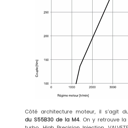
Côté architecture moteur, il s’agit 
du S55B30 de la M4
. On y retrouve l
turbo, High Precision Injection, VALV