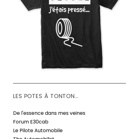
S
e
a
r
c
h
f
o
r
:
LES POTES À TONTON...
De l'essence dans mes veines
Forum E30cab
Le Pilote Automobile