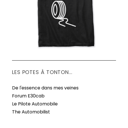
S
e
a
r
c
h
f
o
r
:
LES POTES À TONTON...
De l'essence dans mes veines
Forum E30cab
Le Pilote Automobile
The Automobilist