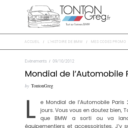
ACCUEIL
L’HISTOIRE DE BMW
MES CODES PROMO
Evènements
09/10/2012
Mondial de l’Automobile P
by
TontonGreg
L
e Mondial de l’Automobile Paris 
jours. Vous vous en doutez bien, T
que BMW a sorti ou va lance
équipementiers et accessoiristes. J’y s