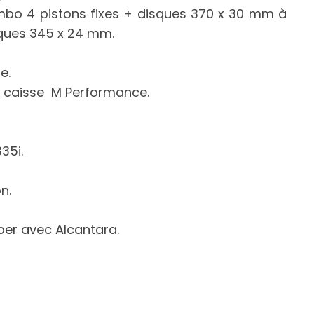
rembo 4 pistons fixes + disques 370 x 30 mm à
isques 345 x 24 mm.
e.
de caisse M Performance.
35i.
n.
ber avec Alcantara.