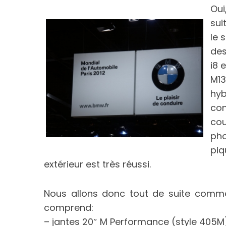
Oui
sui
le 
des
i8 
M13
hyb
con
cou
pho
piq
extérieur est très réussi.
Nous allons donc tout de suite comm
comprend:
– jantes 20″ M Performance (style 405M)