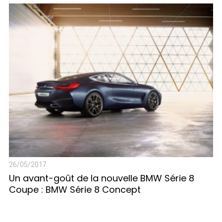
11
N
26/05/2017
Un avant-goût de la nouvelle BMW Série 8
Coupe : BMW Série 8 Concept