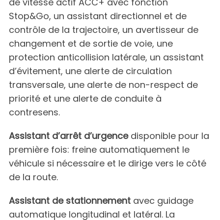
de vitesse actif ACC+ avec fonction
Stop&Go, un assistant directionnel et de
contrôle de la trajectoire, un avertisseur de
changement et de sortie de voie, une
protection anticollision latérale, un assistant
d’évitement, une alerte de circulation
transversale, une alerte de non-respect de
S
priorité et une alerte de conduite à
e
contresens.
a
r
c
Assistant d’arrêt d’urgence
disponible pour la
h
première fois: freine automatiquement le
f
véhicule si nécessaire et le dirige vers le côté
o
de la route.
r
:
Assistant de stationnement
avec guidage
automatique longitudinal et latéral. La