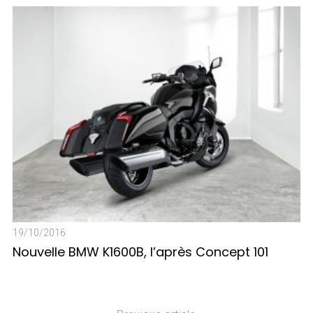
17
B
19/10/2016
Nouvelle BMW K1600B, l’après Concept 101