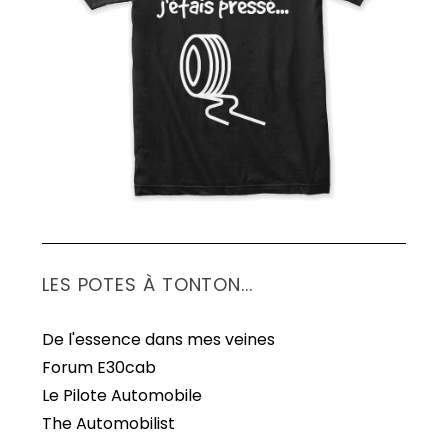
S
e
a
r
c
h
f
o
r
:
LES POTES À TONTON...
De l'essence dans mes veines
Forum E30cab
Le Pilote Automobile
The Automobilist