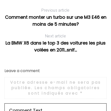
25
C
Previous article
D
Comment monter un turbo sur une M3 E46 en
moins de 5 minutes?
Next article
La BMW X6 dans le top 3 des voitures les plus
volées en 2011…snif…
Leave a comment
Votre adresse e-mail ne sera pas
publiée.
Les champs obligatoires
sont indiqués avec
*