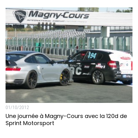
S
e
a
r
c
h
f
o
01/10/2012
r
Une journée à Magny-Cours avec la 120d de
:
Sprint Motorsport