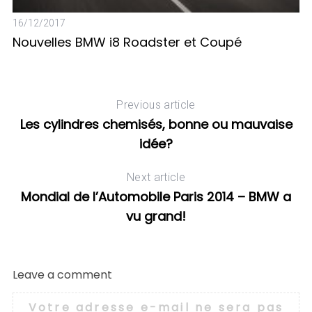
16/12/2017
Nouvelles BMW i8 Roadster et Coupé
21
N
c
Previous article
Les cylindres chemisés, bonne ou mauvaise
idée?
Next article
Mondial de l’Automobile Paris 2014 – BMW a
vu grand!
Leave a comment
Votre adresse e-mail ne sera pas