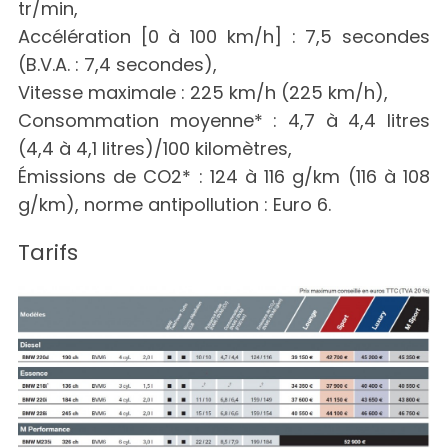
tr/min,
Accélération [0 à 100 km/h] : 7,5 secondes
S
(B.V.A. : 7,4 secondes),
e
Vitesse maximale : 225 km/h (225 km/h),
a
Consommation moyenne* : 4,7 à 4,4 litres
r
c
(4,4 à 4,1 litres)/100 kilomètres,
h
Émissions de CO2* : 124 à 116 g/km (116 à 108
f
g/km), norme antipollution : Euro 6.
o
r
Tarifs
: