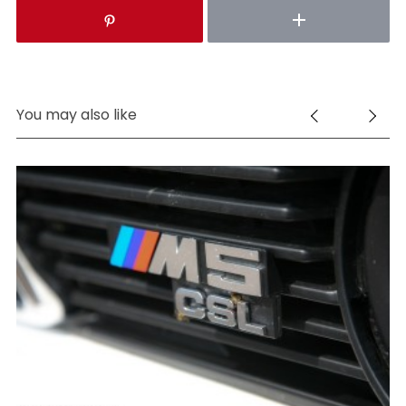
You may also like
S
e
a
r
c
h
f
o
r
:
22