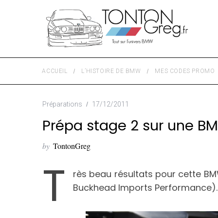
ACCUEIL
L’HISTOIRE DE BMW
MES CODES PROMO
Préparations
17/12/2011
Prépa stage 2 sur une B
by
TontonGreg
T
rès beau résultats pour cette B
Buckhead Imports Performance).