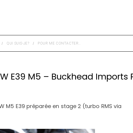
QUI SUIS-JE?
POUR ME CONTACTER…
MW E39 M5 – Buckhead Imports
MW M5 E39 préparée en stage 2 (turbo RMS via