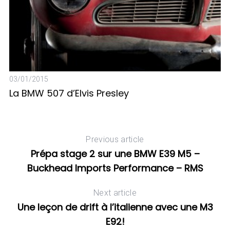
03/01/2015
La BMW 507 d’Elvis Presley
21
B
»
Previous article
Prépa stage 2 sur une BMW E39 M5 –
Buckhead Imports Performance – RMS
Next article
Une leçon de drift à l’italienne avec une M3
E92!