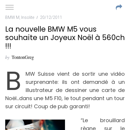
BMW M
,
Insolite
20/12/2011
La nouvelle BMW M5 vous
souhaite un Joyeux Noël à 560ch
!!!
by
TontonGreg
B
MW Suisse vient de sortir une vidéo
surprenante: ils ont demandé à un
illustrateur de dessiner une carte de
Noël…dans une M5 F10, le tout pendant un tour
sur circuit! Coup de pub garanti!
“Le brouillard
règne sur le