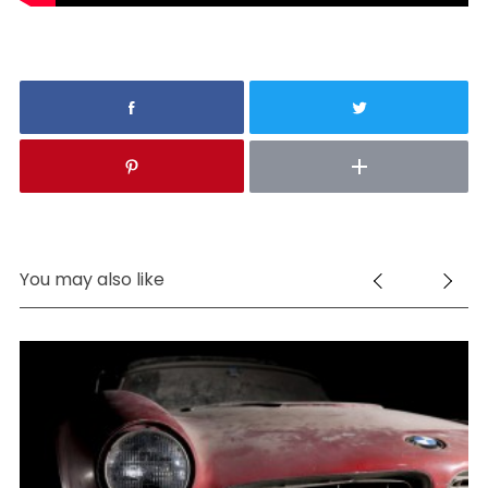
S
e
a
r
c
h
f
o
r
:
You may also like