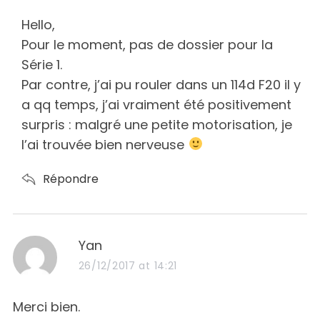
y
s
Hello,
:
Pour le moment, pas de dossier pour la
Série 1.
Par contre, j’ai pu rouler dans un 114d F20 il y
a qq temps, j’ai vraiment été positivement
surpris : malgré une petite motorisation, je
l’ai trouvée bien nerveuse
Répondre
s
Yan
a
26/12/2017 at 14:21
y
s
Merci bien.