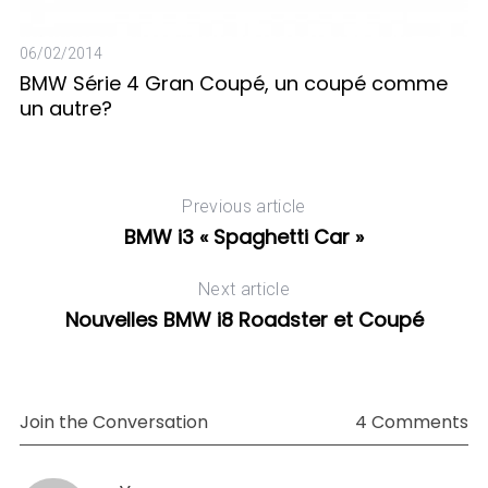
19
No
06/02/2014
du
BMW Série 4 Gran Coupé, un coupé comme
un autre?
Previous article
BMW i3 « Spaghetti Car »
Next article
Nouvelles BMW i8 Roadster et Coupé
Join the Conversation
4 Comments