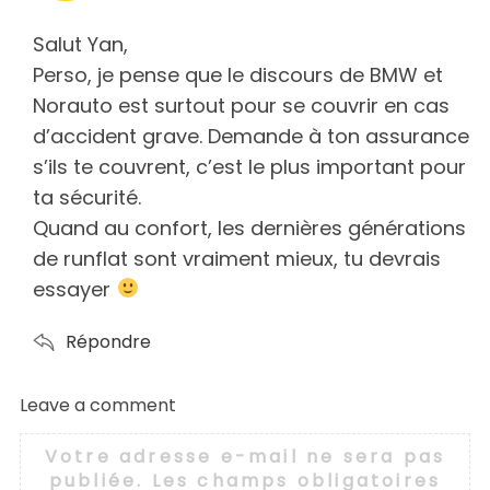
y
s
Salut Yan,
:
Perso, je pense que le discours de BMW et
Norauto est surtout pour se couvrir en cas
d’accident grave. Demande à ton assurance
s’ils te couvrent, c’est le plus important pour
ta sécurité.
Quand au confort, les dernières générations
de runflat sont vraiment mieux, tu devrais
essayer
Répondre
Leave a comment
L
e
Votre adresse e-mail ne sera pas
a
publiée.
Les champs obligatoires