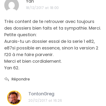
s
Yan
a
18/12/2017 at 18:00
y
S
e
s
Très content de te retrouver avec toujours
a
:
des dossiers bien faits et ta sympathie. Merci.
r
Petite question:
c
h
Aurais-tu un dossier essai de la serie 1 e82,
f
e87si possible en essence, sinon la version 2
o
f20 à me faire parvenir.
r
Merci et bien cordialement.
:
Yan 62.
Répondre
s
TontonGreg
a
20/12/2017 at 16:26