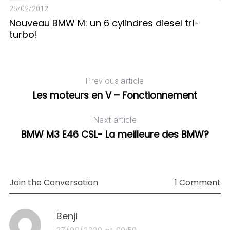
25/02/2012
Nouveau BMW M: un 6 cylindres diesel tri-
turbo!
27
L
Previous article
Les moteurs en V – Fonctionnement
Next article
BMW M3 E46 CSL- La meilleure des BMW?
Join the Conversation
1 Comment
s
Benji
a