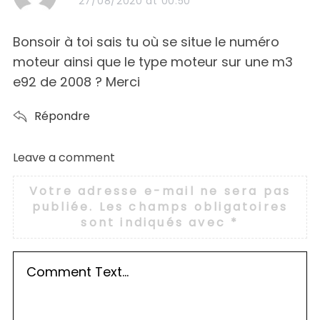
27/08/2020 at 00:50
y
s
Bonsoir à toi sais tu où se situe le numéro
:
moteur ainsi que le type moteur sur une m3
e92 de 2008 ? Merci
Répondre
Leave a comment
L
e
Votre adresse e-mail ne sera pas
a
publiée.
Les champs obligatoires
v
sont indiqués avec
*
e
a
c
o
m