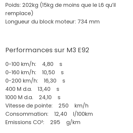
Poids: 202kg (15kg de moins que le L6 qu’il
o
r
remplace)
:
Longueur du block moteur: 734 mm
Performances sur M3 E92
0-100 km/h: 4,80 s
0-160 km/h: 10,50 s
0-200 km/h: 16,30 s
400 M d.a. 13,40 s
1000 M d.a. 24,10 s
Vitesse de pointe: 250 km/h
Consommation: 12,40 l/100km
Emissions CO²: 295 g/km