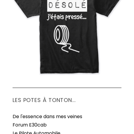
S
e
a
r
c
h
f
o
r
:
LES POTES À TONTON...
De l'essence dans mes veines
Forum E30cab
Le Pilote Automobile