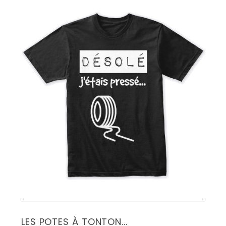
S
e
a
r
c
h
f
o
r
:
LES POTES À TONTON...