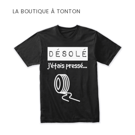
LA BOUTIQUE À TONTON
S
e
a
r
c
h
f
o
r
: