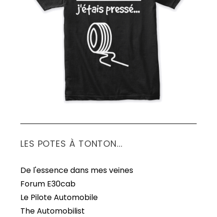
S
e
a
r
c
h
f
o
r
:
LES POTES À TONTON...
De l'essence dans mes veines
Forum E30cab
Le Pilote Automobile
The Automobilist