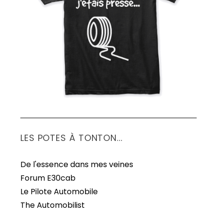
S
e
a
r
c
h
f
o
r
:
LES POTES À TONTON...
De l'essence dans mes veines
Forum E30cab
Le Pilote Automobile
The Automobilist