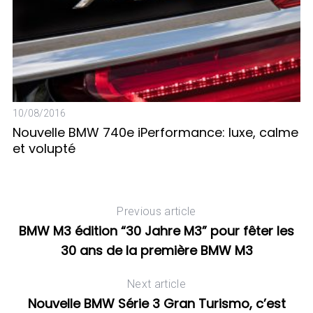
10/08/2016
02
Nouvelle BMW 740e iPerformance: luxe, calme
E
et volupté
Previous article
BMW M3 édition “30 Jahre M3” pour fêter les
30 ans de la première BMW M3
Next article
Nouvelle BMW Série 3 Gran Turismo, c’est