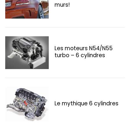
murs!
Les moteurs N54/N55
turbo – 6 cylindres
S
e
a
Le mythique 6 cylindres
r
c
h
f