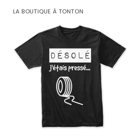
o
r
LA BOUTIQUE À TONTON
: