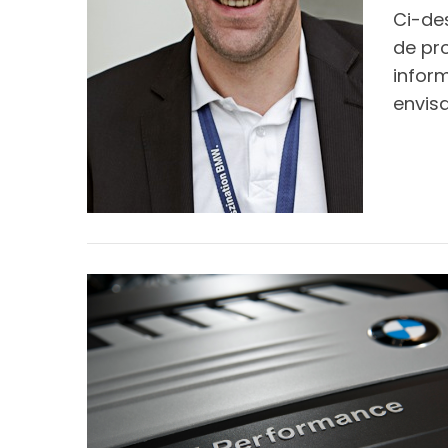
Ci-des
de pro
inform
envis