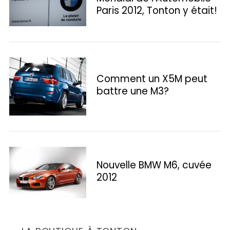
Paris 2012, Tonton y était!
Comment un X5M peut
battre une M3?
S
e
Nouvelle BMW M6, cuvée
a
2012
r
c
h
f
o