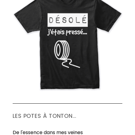
S
e
a
r
c
h
f
o
r
:
LES POTES À TONTON...
De l'essence dans mes veines