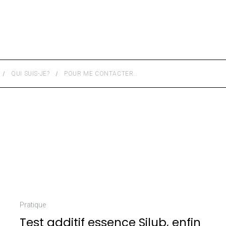
QUI SUIS-JE?
POUR ME CONTACTER…
Pratique
Test additif essence Silub, enfin