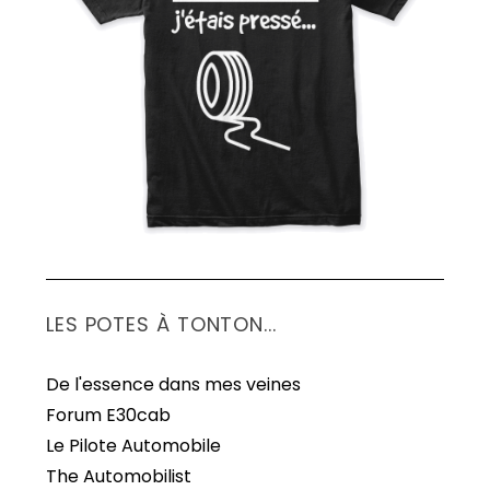
S
e
a
r
c
h
f
o
r
:
LES POTES À TONTON...
De l'essence dans mes veines
Forum E30cab
Le Pilote Automobile
The Automobilist