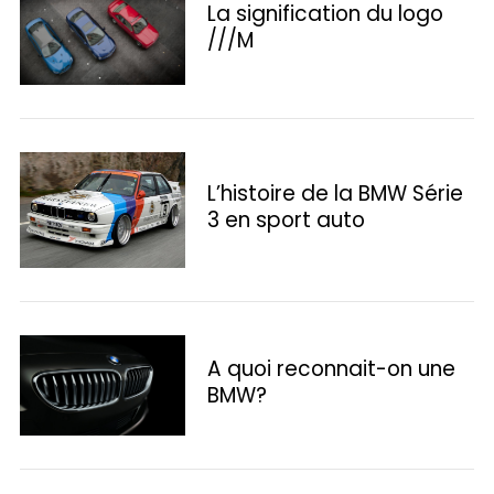
La signification du logo
///M
L’histoire de la BMW Série
3 en sport auto
A quoi reconnait-on une
S
BMW?
e
a
r
c