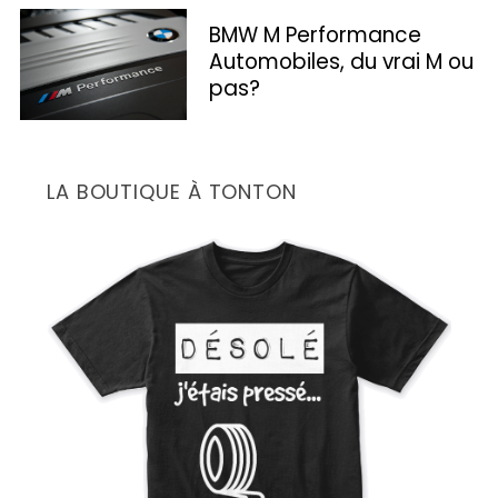
h
BMW M Performance
f
Automobiles, du vrai M ou
o
pas?
r
:
LA BOUTIQUE À TONTON