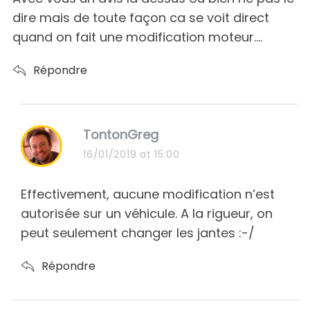
dire mais de toute façon ca se voit direct
quand on fait une modification moteur….
Répondre
s
TontonGreg
a
16/01/2019 at 15:00
y
s
Effectivement, aucune modification n’est
:
autorisée sur un véhicule. A la rigueur, on
peut seulement changer les jantes :-/
Répondre