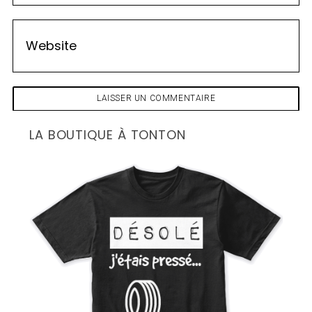
E
N
T
A
I
R
E
LA BOUTIQUE À TONTON
S