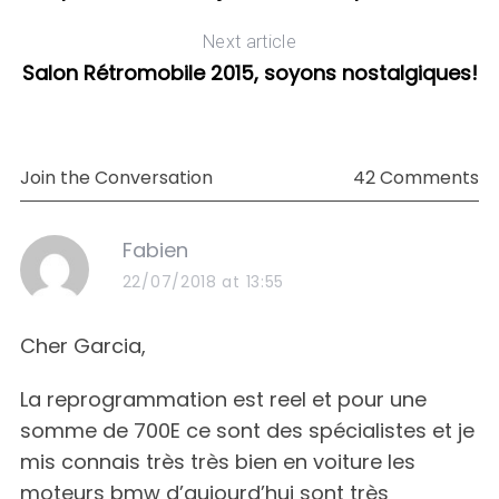
Next article
Salon Rétromobile 2015, soyons nostalgiques!
Join the Conversation
42 Comments
s
Fabien
a
22/07/2018 at 13:55
y
s
Cher Garcia,
:
La reprogrammation est reel et pour une
somme de 700E ce sont des spécialistes et je
mis connais très très bien en voiture les
moteurs bmw d’aujourd’hui sont très