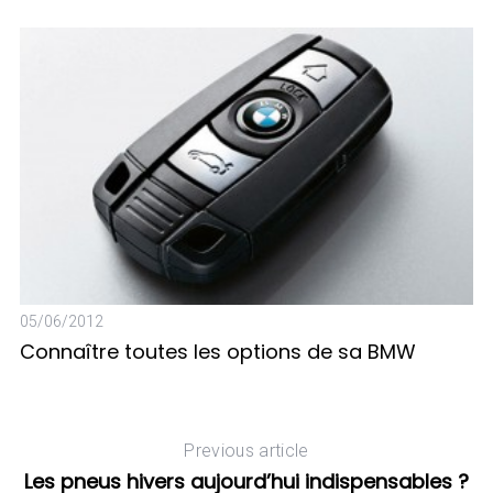
c
h
f
o
r
:
05/06/2012
Connaître toutes les options de sa BMW
24
N
Previous article
Les pneus hivers aujourd’hui indispensables ?