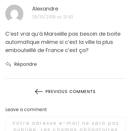
s
Alexandre
a
29/10/2018 at 13:52
y
s
C’est vrai qu’à Marseille pas besoin de boite
:
automatique même si c’est la ville la plus
embouteillé de France c’est ça?
Répondre
N
PREVIOUS COMMENTS
A
V
Leave a comment
L
I
e
Votre adresse e-mail ne sera pas
G
a
publiée.
Les champs obligatoires