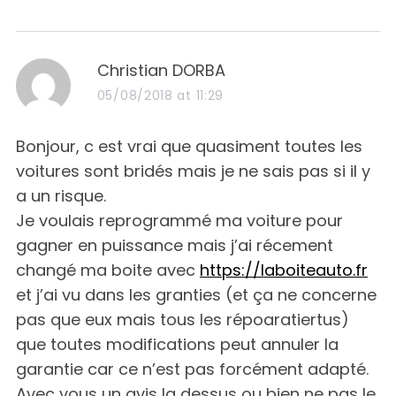
s
Christian DORBA
a
05/08/2018 at 11:29
y
s
Bonjour, c est vrai que quasiment toutes les
:
voitures sont bridés mais je ne sais pas si il y
a un risque.
Je voulais reprogrammé ma voiture pour
gagner en puissance mais j’ai récement
changé ma boite avec
https://laboiteauto.fr
et j’ai vu dans les granties (et ça ne concerne
pas que eux mais tous les répoaratiertus)
que toutes modifications peut annuler la
garantie car ce n’est pas forcément adapté.
Avec vous un avis la dessus ou bien ne pas le