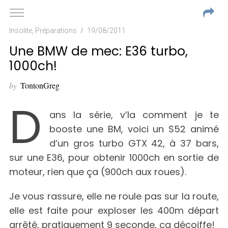
Insolite
,
Préparations
19/08/2011
Une BMW de mec: E36 turbo,
1000ch!
by
TontonGreg
D
ans la série, v’la comment je te
booste une BM, voici un S52 animé
d’un gros turbo GTX 42, à 37 bars,
sur une E36, pour obtenir 1000ch en sortie de
moteur, rien que ça (900ch aux roues).
Je vous rassure, elle ne roule pas sur la route,
elle est faite pour exploser les 400m départ
arrêté, pratiquement 9 seconde, ça décoiffe!