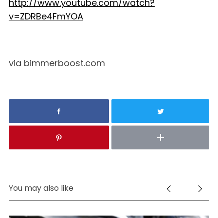
http://www.youtube.com/watch?
v=ZDRBe4FmYOA
via bimmerboost.com
S
e
a
r
You may also like
c
h