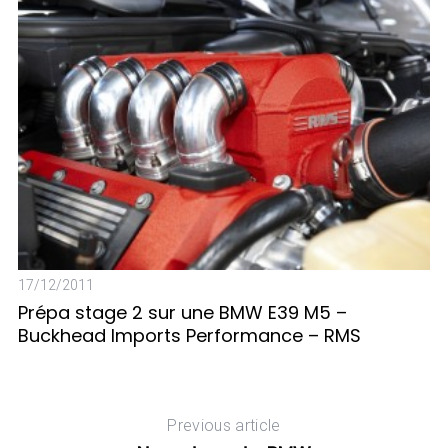
f
o
r
:
17/12/2011
23
Prépa stage 2 sur une BMW E39 M5 –
A
Buckhead Imports Performance – RMS
d
Previous article