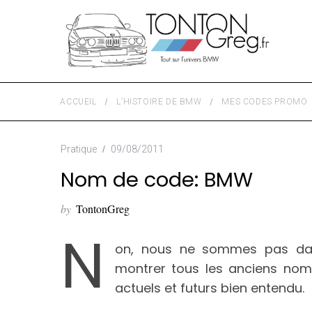
ACCUEIL
L’HISTOIRE DE BMW
MES CODES PROMO
Pratique
09/08/2011
Nom de code: BMW
by
TontonGreg
N
on, nous ne sommes pas dan
montrer tous les anciens no
actuels et futurs bien entendu.