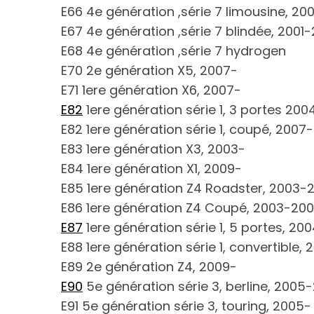
E66 4e génération ,série 7 limousine, 2
E67 4e génération ,série 7 blindée, 2001
E68 4e génération ,série 7 hydrogen
E70 2e génération X5, 2007-
S
e
E71 1ere génération X6, 2007-
a
E82
1ere génération série 1, 3 portes 200
r
E82 1ere génération série 1, coupé, 2007-
c
E83 1ere génération X3, 2003-
h
f
E84 1ere génération X1, 2009-
o
E85 1ere génération Z4 Roadster, 2003-
r
E86 1ere génération Z4 Coupé, 2003-20
:
E87
1ere génération série 1, 5 portes, 200
E88 1ere génération série 1, convertible, 
E89 2e génération Z4, 2009-
E90
5e génération série 3, berline, 2005
E91 5e génération série 3, touring, 2005-