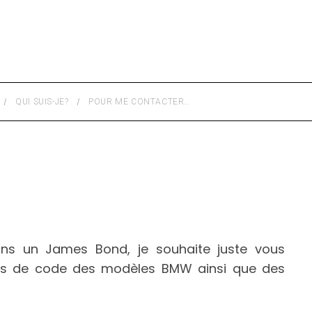
QUI SUIS-JE?
POUR ME CONTACTER…
s un James Bond, je souhaite juste vous
ms de code des modèles BMW ainsi que des