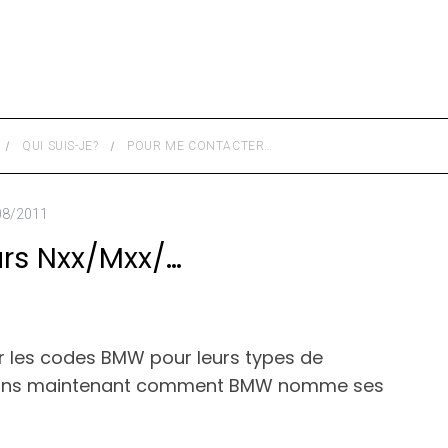
QUI SUIS-JE?
POUR ME CONTACTER…
08/2011
rs Nxx/Mxx/…
ur les codes BMW pour leurs types de
 voyons maintenant comment BMW nomme ses