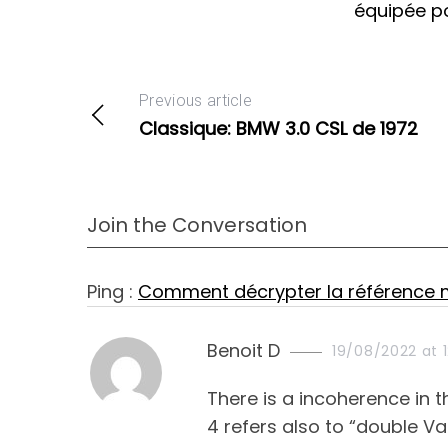
équipée po
Previous article
Classique: BMW 3.0 CSL de 1972
Join the Conversation
Ping :
Comment décrypter la référence
s
Benoit D
19/08/2022 at 12
a
There is a incoherence in 
y
4 refers also to “double V
s