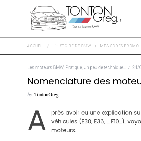
ACCUEIL
L’HISTOIRE DE BMW
MES CODES PROMO
Les moteurs BMW
,
Pratique
,
Un peu de technique...
24/
Nomenclature des moteu
by
TontonGreg
A
près avoir eu une explication s
véhicules (E30, E36, … F10…),
moteurs.