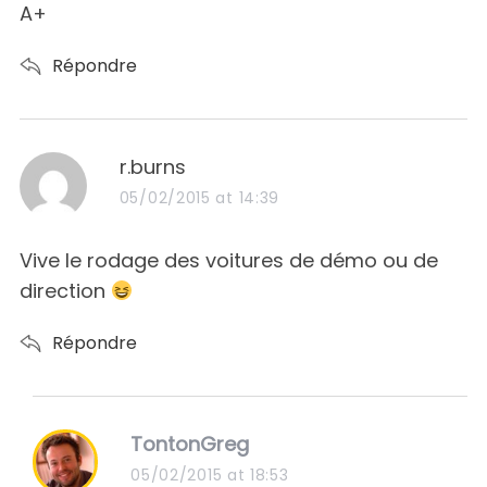
A+
Répondre
s
r.burns
a
05/02/2015 at 14:39
y
s
Vive le rodage des voitures de démo ou de
:
direction
Répondre
s
TontonGreg
a
05/02/2015 at 18:53