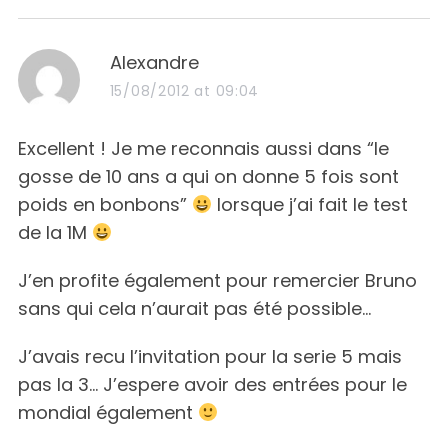
s
Alexandre
a
15/08/2012 at 09:04
y
s
Excellent ! Je me reconnais aussi dans “le
:
gosse de 10 ans a qui on donne 5 fois sont
poids en bonbons”
lorsque j’ai fait le test
de la 1M
J’en profite également pour remercier Bruno
sans qui cela n’aurait pas été possible…
J’avais recu l’invitation pour la serie 5 mais
pas la 3… J’espere avoir des entrées pour le
mondial également