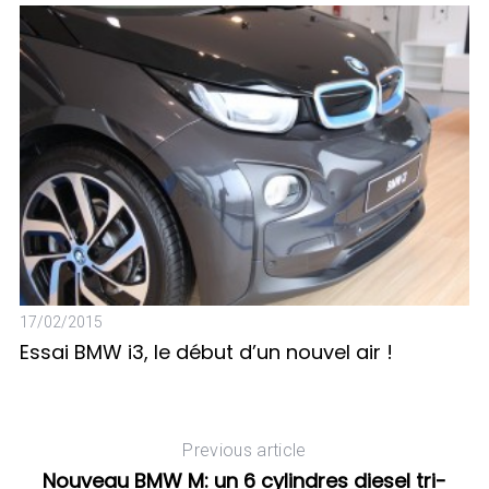
03
17/02/2015
L
?
Essai BMW i3, le début d’un nouvel air !
Previous article
Nouveau BMW M: un 6 cylindres diesel tri-