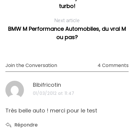
turbo!
Next article
BMW M Performance Automobiles, du vrai M
ou pas?
Join the Conversation
4 Comments
s
Bibifricotin
a
01/03/2012 at 11:47
y
s
Très belle auto ! merci pour le test
:
Répondre