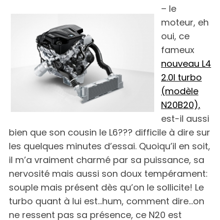
– le
moteur, eh
oui, ce
fameux
nouveau L4
2.0l turbo
(modèle
N20B20),
est-il aussi
bien que son cousin le L6??? difficile à dire sur
S
e
les quelques minutes d’essai. Quoiqu’il en soit,
a
il m’a vraiment charmé par sa puissance, sa
r
nervosité mais aussi son doux tempérament:
c
souple mais présent dès qu’on le sollicite! Le
h
f
turbo quant à lui est…hum, comment dire…on
o
ne ressent pas sa présence, ce N20 est
r