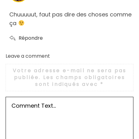
y
s
Chuuuuut, faut pas dire des choses comme
:
ça
Répondre
Leave a comment
L
e
Votre adresse e-mail ne sera pas
a
publiée.
Les champs obligatoires
v
sont indiqués avec
*
e
a
c
o
m
m