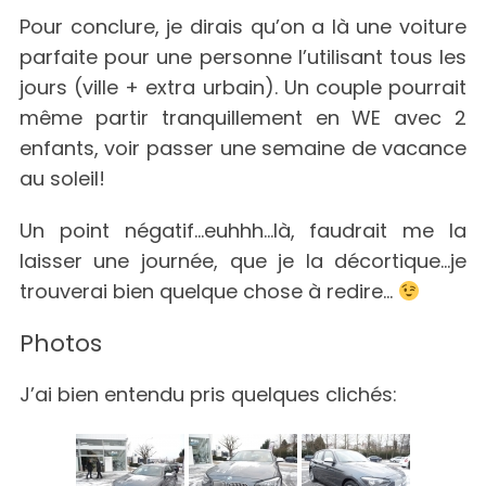
Pour conclure, je dirais qu’on a là une voiture
parfaite pour une personne l’utilisant tous les
jours (ville + extra urbain). Un couple pourrait
même partir tranquillement en WE avec 2
enfants, voir passer une semaine de vacance
S
au soleil!
e
a
r
Un point négatif…euhhh…là, faudrait me la
c
laisser une journée, que je la décortique…je
h
trouverai bien quelque chose à redire…
f
o
Photos
r
:
J’ai bien entendu pris quelques clichés: