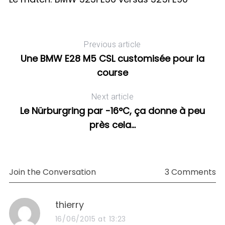
Previous article
Une BMW E28 M5 CSL customisée pour la
course
Next article
Le Nürburgring par -16°C, ça donne à peu
près cela…
Join the Conversation
3 Comments
s
thierry
a
16/06/2015 at 13:23