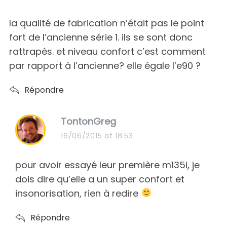
y
s
la qualité de fabrication n’était pas le point
:
fort de l’ancienne série 1. ils se sont donc
rattrapés. et niveau confort c’est comment
par rapport à l’ancienne? elle égale l’e90 ?
Répondre
s
TontonGreg
a
16/06/2015 at 18:53
y
s
pour avoir essayé leur première m135i, je
:
dois dire qu’elle a un super confort et
insonorisation, rien à redire
Répondre