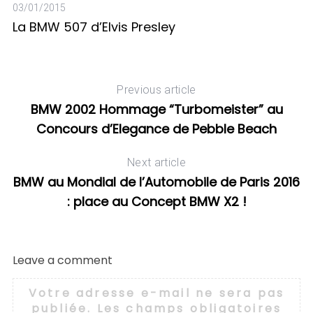
03/01/2015
10
La BMW 507 d’Elvis Presley
L
de
Previous article
BMW 2002 Hommage “Turbomeister” au
Concours d’Elegance de Pebble Beach
Next article
BMW au Mondial de l’Automobile de Paris 2016
: place au Concept BMW X2 !
Leave a comment
Votre adresse e-mail ne sera pas
publiée.
Les champs obligatoires