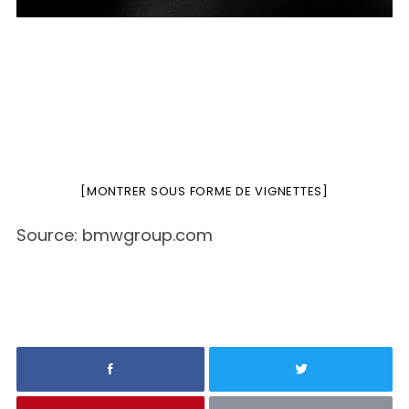
S
e
a
r
[MONTRER SOUS FORME DE VIGNETTES]
c
h
Source: bmwgroup.com
f
o
r
: