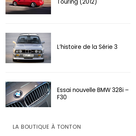
Touring (2012)
L’histoire de la Série 3
S
e
Essai nouvelle BMW 328i –
a
F30
r
c
h
f
LA BOUTIQUE À TONTON
o
r