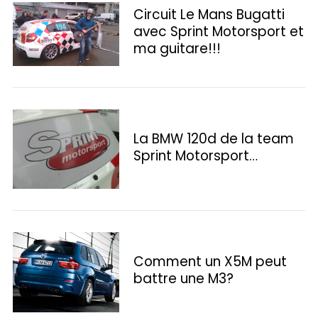
Circuit Le Mans Bugatti
avec Sprint Motorsport et
ma guitare!!!
La BMW 120d de la team
Sprint Motorsport…
Comment un X5M peut
S
e
battre une M3?
a
r