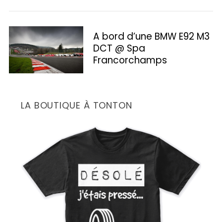
c
h
f
A bord d’une BMW E92 M3
o
DCT @ Spa
r
Francorchamps
:
LA BOUTIQUE À TONTON