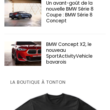
Un avant-goût de la
nouvelle BMW Série 8
Coupe : BMW Série 8
Concept
BMW Concept X2, le
nouveau
SportActivityVehicle
S
bavarois
e
a
r
c
LA BOUTIQUE À TONTON
h
f
o
r
: