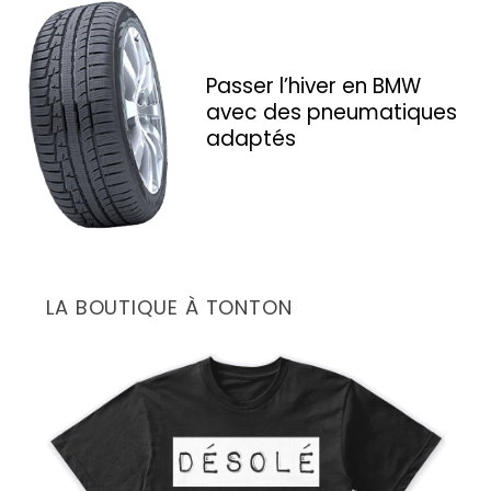
Passer l’hiver en BMW
avec des pneumatiques
adaptés
S
e
a
r
LA BOUTIQUE À TONTON
c
h
f
o
r
: