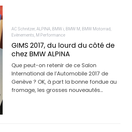
AC Schnitzer
,
ALPINA
,
BMW i
,
BMW M
,
BMW Motorrad
,
Evènements
,
M Performance
GIMS 2017, du lourd du côté de
chez BMW ALPINA
Que peut-on retenir de ce Salon
International de l’Automobile 2017 de
Genève ? OK, à part la bonne fondue au
fromage, les grosses nouveautés…