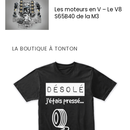
Les moteurs en V – Le V8
S65B40 de la M3
S
LA BOUTIQUE À TONTON
e
a
r
c
h
f
o
r
: