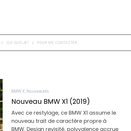
QUI SUIS-JE?
POUR ME CONTACTER…
BMW X
,
Nouveautés
Nouveau BMW X1 (2019)
Avec ce restylage, ce BMW X1 assume le
nouveau trait de caractère propre à
BMW. Design revisité, polyvalence accrue