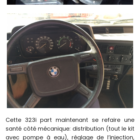
S
e
Cette 323i part maintenant se refaire une
a
santé côté mécanique: distribution (tout le kit
r
c
avec pompe à eau), réglage de l’injection,