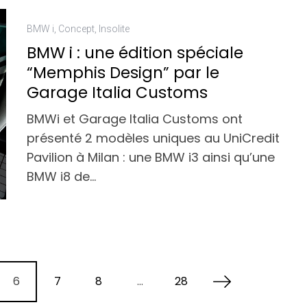
BMW i
,
Concept
,
Insolite
BMW i : une édition spéciale
“Memphis Design” par le
Garage Italia Customs
BMWi et Garage Italia Customs ont
présenté 2 modèles uniques au UniCredit
Pavilion à Milan : une BMW i3 ainsi qu’une
BMW i8 de…
6
7
8
…
28