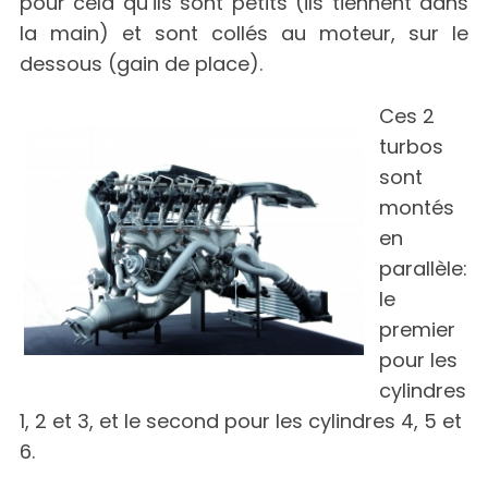
pour cela qu’ils sont petits (ils tiennent dans
la main) et sont collés au moteur, sur le
dessous (gain de place).
Ces 2
turbos
sont
montés
en
parallèle:
le
premier
pour les
cylindres
1, 2 et 3, et le second pour les cylindres 4, 5 et
6.