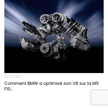
09
Q
22/11/2011
d
Comment BMW a optimisé son V8 sur la M5
F10…