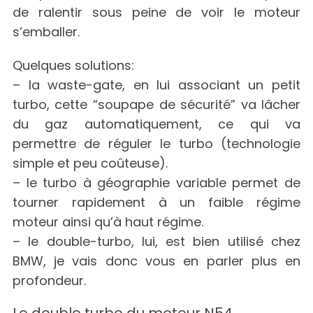
de ralentir sous peine de voir le moteur
s’emballer.
Quelques solutions:
– la waste-gate, en lui associant un petit
turbo, cette “soupape de sécurité” va lâcher
du gaz automatiquement, ce qui va
permettre de réguler le turbo (technologie
S
e
simple et peu coûteuse).
a
– le turbo à géographie variable permet de
r
tourner rapidement à un faible régime
c
moteur ainsi qu’à haut régime.
h
f
– le double-turbo, lui, est bien utilisé chez
o
BMW, je vais donc vous en parler plus en
r
profondeur.
: