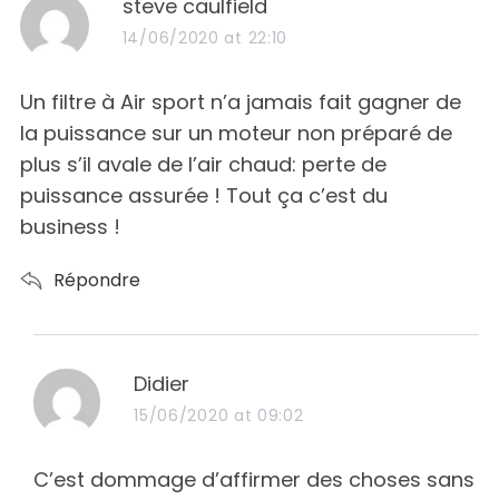
s
steve caulfield
a
14/06/2020 at 22:10
y
s
Un filtre à Air sport n’a jamais fait gagner de
:
la puissance sur un moteur non préparé de
plus s’il avale de l’air chaud: perte de
puissance assurée ! Tout ça c’est du
business !
Répondre
s
Didier
a
15/06/2020 at 09:02
y
s
C’est dommage d’affirmer des choses sans