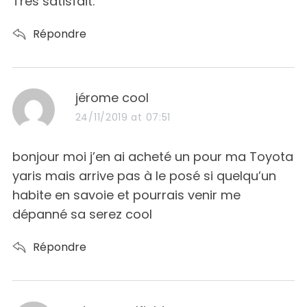
Très satisfait.
Répondre
s
jérome cool
a
24/11/2019 at 07:51
y
s
bonjour moi j’en ai acheté un pour ma Toyota
:
yaris mais arrive pas à le posé si quelqu’un
habite en savoie et pourrais venir me
dépanné sa serez cool
Répondre