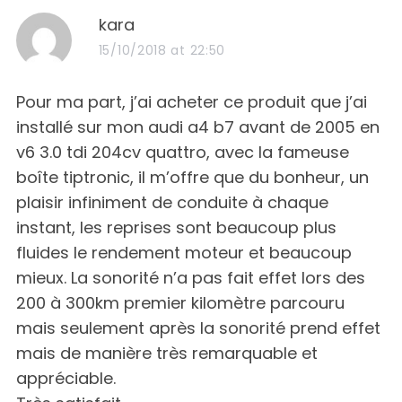
s
kara
a
15/10/2018 at 22:50
y
s
Pour ma part, j’ai acheter ce produit que j’ai
:
installé sur mon audi a4 b7 avant de 2005 en
v6 3.0 tdi 204cv quattro, avec la fameuse
boîte tiptronic, il m’offre que du bonheur, un
plaisir infiniment de conduite à chaque
instant, les reprises sont beaucoup plus
fluides le rendement moteur et beaucoup
mieux. La sonorité n’a pas fait effet lors des
200 à 300km premier kilomètre parcouru
mais seulement après la sonorité prend effet
mais de manière très remarquable et
appréciable.