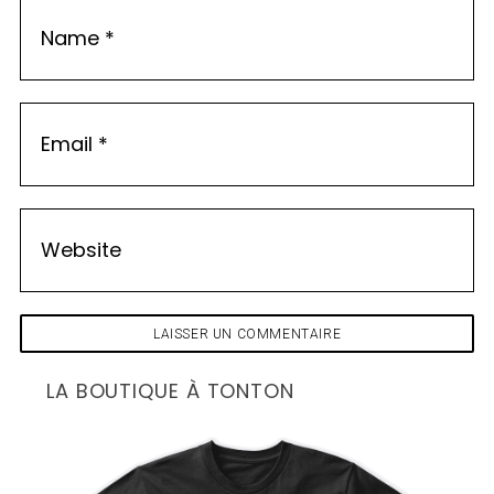
C
O
M
M
E
N
T
A
I
R
E
S
LA BOUTIQUE À TONTON