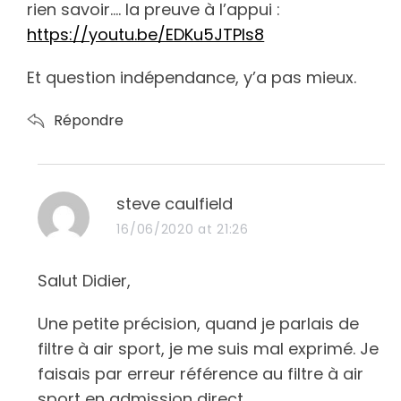
:
rien savoir…. la preuve à l’appui :
https://youtu.be/EDKu5JTPls8
Et question indépendance, y’a pas mieux.
Répondre
s
steve caulfield
a
16/06/2020 at 21:26
y
s
Salut Didier,
:
Une petite précision, quand je parlais de
filtre à air sport, je me suis mal exprimé. Je
faisais par erreur référence au filtre à air
sport en admission direct.