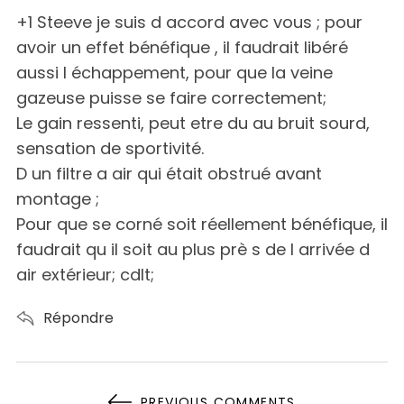
s
+1 Steeve je suis d accord avec vous ; pour
:
avoir un effet bénéfique , il faudrait libéré
aussi l échappement, pour que la veine
gazeuse puisse se faire correctement;
Le gain ressenti, peut etre du au bruit sourd,
sensation de sportivité.
D un filtre a air qui était obstrué avant
montage ;
Pour que se corné soit réellement bénéfique, il
faudrait qu il soit au plus prè s de l arrivée d
air extérieur; cdlt;
Répondre
N
PREVIOUS COMMENTS