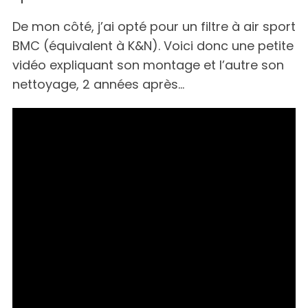
r
c
De mon côté, j’ai opté pour un filtre à air sport
h
BMC (équivalent à K&N). Voici donc une petite
f
vidéo expliquant son montage et l’autre son
o
nettoyage, 2 années après…
r
: