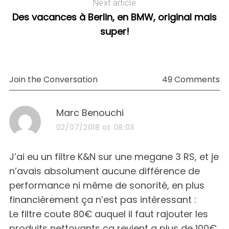
Next article
Des vacances à Berlin, en BMW, original mais
super!
Join the Conversation
49 Comments
s
Marc Benouchi
a
02/07/2018 at 08:03
y
s
J’ai eu un filtre K&N sur une megane 3 RS, et je
:
n’avais absolument aucune différence de
performance ni même de sonorité, en plus
financièrement ça n’est pas intéressant :
Le filtre coute 80€ auquel il faut rajouter les
produits nettoyants ça revient a plus de 100€.