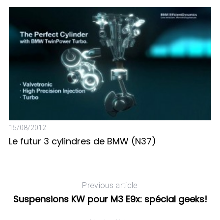
15/08/2012
Le futur 3 cylindres de BMW (N37)
08
S
Previous article
Suspensions KW pour M3 E9x: spécial geeks!