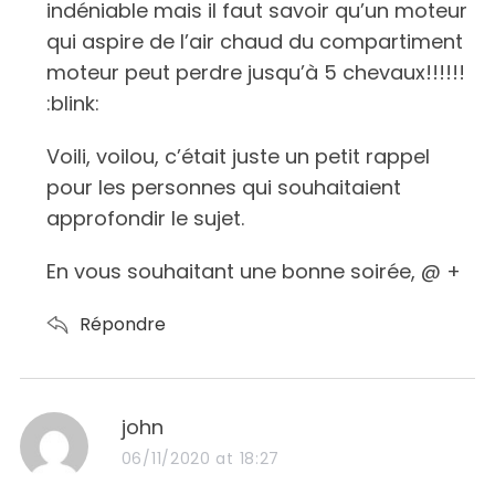
indéniable mais il faut savoir qu’un moteur
qui aspire de l’air chaud du compartiment
moteur peut perdre jusqu’à 5 chevaux!!!!!!
:blink:
Voili, voilou, c’était juste un petit rappel
pour les personnes qui souhaitaient
approfondir le sujet.
En vous souhaitant une bonne soirée, @ +
Répondre
s
john
a
06/11/2020 at 18:27
y