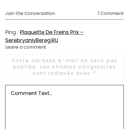
Join the Conversation
1 Comment
Ping :
Plaquette De Freins Prix –
SerebryaniyBereg.RU
Leave a comment
L
e
Votre adresse e-mail ne sera pas
a
publiée.
Les champs obligatoires
v
sont indiqués avec
*
e
a
c
o
m
m
e