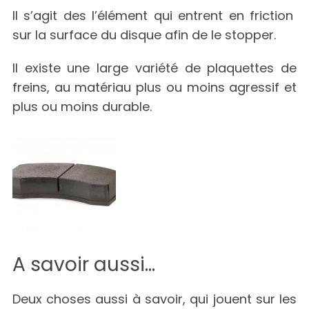
Il s’agit des l’élément qui entrent en friction
S
sur la surface du disque afin de le stopper.
e
a
r
Il existe une large variété de plaquettes de
c
freins, au matériau plus ou moins agressif et
h
plus ou moins durable.
f
o
r
:
A savoir aussi…
Deux choses aussi à savoir, qui jouent sur les